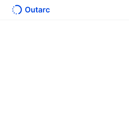
ホーム
/
導入事例
お問
〒101-0041
サービス
東京都千代田区神田須田町１丁目７番８号
VORT秋葉原Ⅳ ２Ｆ
技術伝承・
図面解析AI