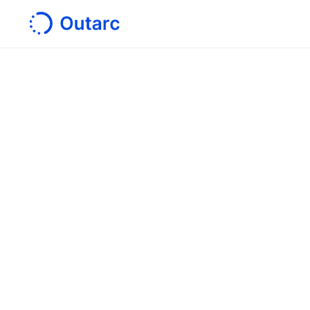
ホーム
/
会社概要
会社名
株
代表者
西