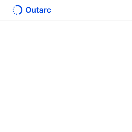
ホーム
/
導入事例
お問
〒101-0041
サービス
東京都千代田区神田須田町１丁目７番８号
VORT秋葉原Ⅳ ２Ｆ
技術伝承・
図面解析AI