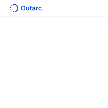
ホーム
/
導入事例
お問
〒101-0041
サービス
東京都千代田区神田須田町１丁目７番８号
VORT秋葉原Ⅳ ２Ｆ
技術伝承・
図面解析AI