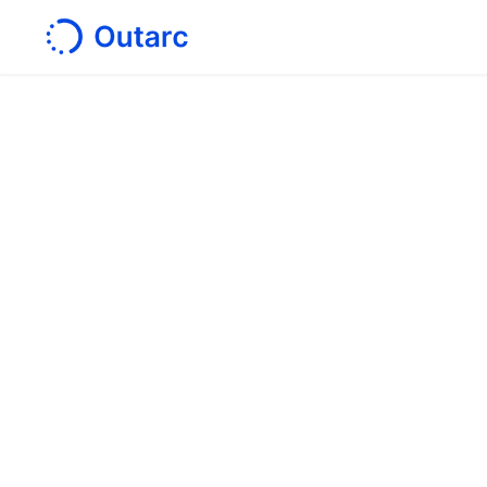
ホーム
/
サービス
/
技術伝承・脱属人化A