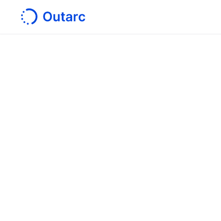
ホーム
/
導入事例
お問
〒101-0041
サービス
東京都千代田区神田須田町１丁目７番８号
VORT秋葉原Ⅳ ２Ｆ
技術伝承・
図面解析AI